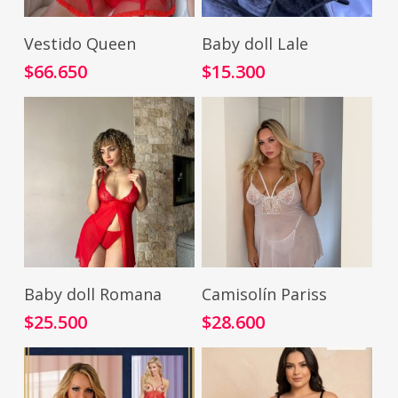
Seleccionar Opciones
Seleccionar Opciones
Vestido Queen
Baby doll Lale
$
66.650
$
15.300
Seleccionar Opciones
Seleccionar Opciones
Baby doll Romana
Camisolín Pariss
$
25.500
$
28.600