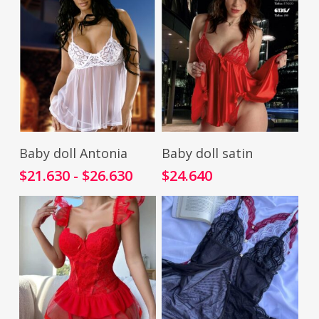
Seleccionar Opciones
Seleccionar Opciones
Baby doll Antonia
Baby doll satin
$
21.630
$
26.630
$
24.640
Rango
-
de
precios:
desde
$21.630
hasta
$26.630