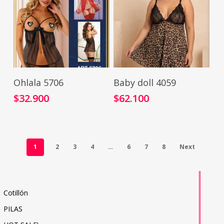
Añadir Al Carrito
Seleccionar Opciones
Ohlala 5706
Baby doll 4059
$
32.900
$
62.100
1
2
3
4
…
6
7
8
Next
Cotillón
PILAS