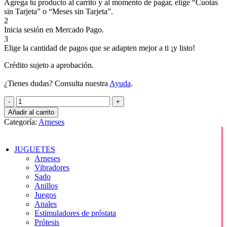
Agrega tu producto al carrito y al momento de pagar, elige “Cuotas
sin Tarjeta” o “Meses sin Tarjeta”.
2
Inicia sesión en Mercado Pago.
3
Elige la cantidad de pagos que se adapten mejor a ti ¡y listo!
Crédito sujeto a aprobación.
¿Tienes dudas? Consulta nuestra
Ayuda
.
Arnes
con
Añadir al carrito
americano
Categoría:
Arneses
cantidad
JUGUETES
Arneses
Vibradores
Sado
Anillos
Juegos
Anales
Estimuladores de próstata
Prótesis