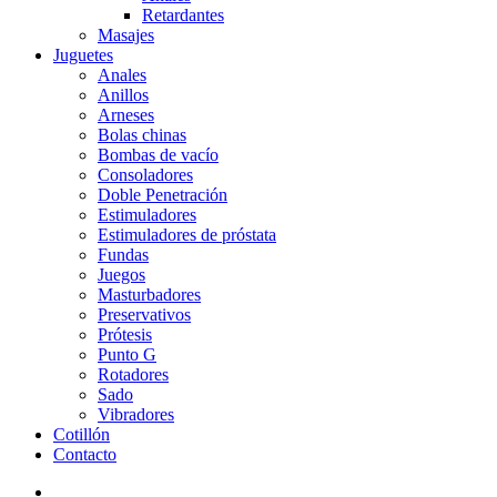
Retardantes
Masajes
Juguetes
Anales
Anillos
Arneses
Bolas chinas
Bombas de vacío
Consoladores
Doble Penetración
Estimuladores
Estimuladores de próstata
Fundas
Juegos
Masturbadores
Preservativos
Prótesis
Punto G
Rotadores
Sado
Vibradores
Cotillón
Contacto
search