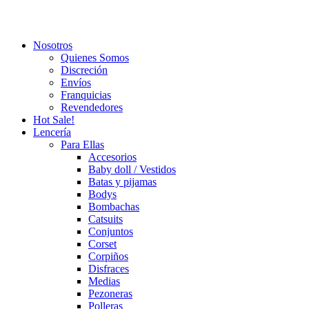
Close
Nosotros
Menu
Quienes Somos
Discreción
Envíos
Franquicias
Revendedores
Hot Sale!
Lencería
Para Ellas
Accesorios
Baby doll / Vestidos
Batas y pijamas
Bodys
Bombachas
Catsuits
Conjuntos
Corset
Corpiños
Disfraces
Medias
Pezoneras
Polleras