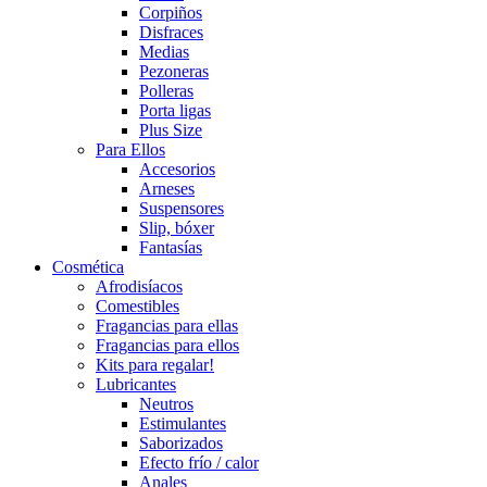
Corpiños
Disfraces
Medias
Pezoneras
Polleras
Porta ligas
Plus Size
Para Ellos
Accesorios
Arneses
Suspensores
Slip, bóxer
Fantasías
Cosmética
Afrodisíacos
Comestibles
Fragancias para ellas
Fragancias para ellos
Kits para regalar!
Lubricantes
Neutros
Estimulantes
Saborizados
Efecto frío / calor
Anales