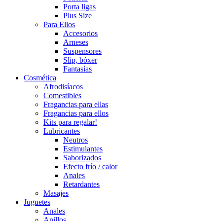
Porta ligas
Plus Size
Para Ellos
Accesorios
Arneses
Suspensores
Slip, bóxer
Fantasías
Cosmética
Afrodisíacos
Comestibles
Fragancias para ellas
Fragancias para ellos
Kits para regalar!
Lubricantes
Neutros
Estimulantes
Saborizados
Efecto frío / calor
Anales
Retardantes
Masajes
Juguetes
Anales
Anillos