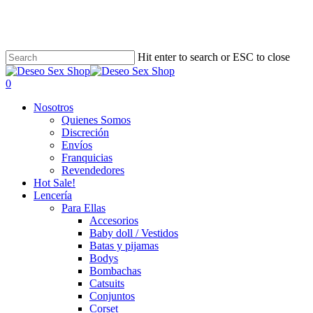
Skip
to
main
content
Hit enter to search or ESC to close
search
account
0
Menu
Nosotros
Quienes Somos
Discreción
Envíos
Franquicias
Revendedores
Hot Sale!
Lencería
Para Ellas
Accesorios
Baby doll / Vestidos
Batas y pijamas
Bodys
Bombachas
Catsuits
Conjuntos
Corset