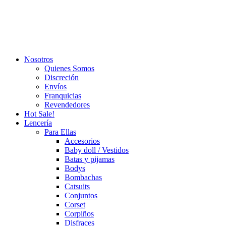
Close
Nosotros
Menu
Quienes Somos
Discreción
Envíos
Franquicias
Revendedores
Hot Sale!
Lencería
Para Ellas
Accesorios
Baby doll / Vestidos
Batas y pijamas
Bodys
Bombachas
Catsuits
Conjuntos
Corset
Corpiños
Disfraces