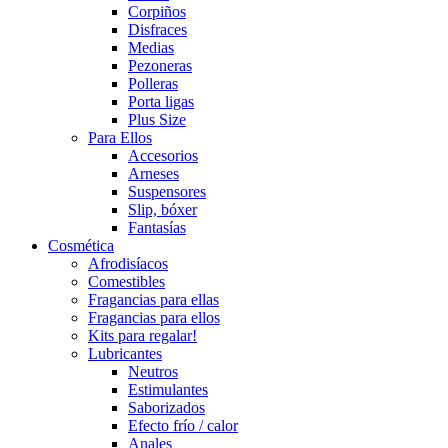
Corpiños
Disfraces
Medias
Pezoneras
Polleras
Porta ligas
Plus Size
Para Ellos
Accesorios
Arneses
Suspensores
Slip, bóxer
Fantasías
Cosmética
Afrodisíacos
Comestibles
Fragancias para ellas
Fragancias para ellos
Kits para regalar!
Lubricantes
Neutros
Estimulantes
Saborizados
Efecto frío / calor
Anales