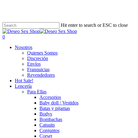
Skip
to
main
content
Hit enter to search or ESC to close
search
account
0
Menu
Nosotros
Quienes Somos
Discreción
Envíos
Franquicias
Revendedores
Hot Sale!
Lencería
Para Ellas
Accesorios
Baby doll / Vestidos
Batas y pijamas
Bodys
Bombachas
Catsuits
Conjuntos
Corset