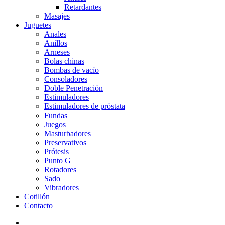
Retardantes
Masajes
Juguetes
Anales
Anillos
Arneses
Bolas chinas
Bombas de vacío
Consoladores
Doble Penetración
Estimuladores
Estimuladores de próstata
Fundas
Juegos
Masturbadores
Preservativos
Prótesis
Punto G
Rotadores
Sado
Vibradores
Cotillón
Contacto
search