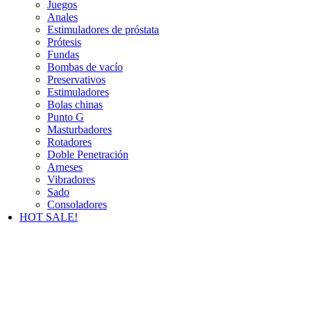
Juegos
Anales
Estimuladores de próstata
Prótesis
Fundas
Bombas de vacío
Preservativos
Estimuladores
Bolas chinas
Punto G
Masturbadores
Rotadores
Doble Penetración
Arneses
Vibradores
Sado
Consoladores
HOT SALE!