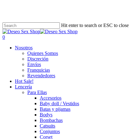
Skip
to
main
content
Hit enter to search or ESC to close
search
account
0
Menu
Nosotros
Quienes Somos
Discreción
Envíos
Franquicias
Revendedores
Hot Sale!
Lencería
Para Ellas
Accesorios
Baby doll / Vestidos
Batas y pijamas
Bodys
Bombachas
Catsuits
Conjuntos
Corset