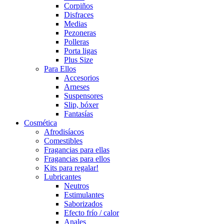
Corpiños
Disfraces
Medias
Pezoneras
Polleras
Porta ligas
Plus Size
Para Ellos
Accesorios
Arneses
Suspensores
Slip, bóxer
Fantasías
Cosmética
Afrodisíacos
Comestibles
Fragancias para ellas
Fragancias para ellos
Kits para regalar!
Lubricantes
Neutros
Estimulantes
Saborizados
Efecto frío / calor
Anales