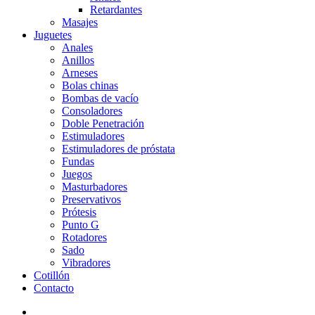
Retardantes
Masajes
Juguetes
Anales
Anillos
Arneses
Bolas chinas
Bombas de vacío
Consoladores
Doble Penetración
Estimuladores
Estimuladores de próstata
Fundas
Juegos
Masturbadores
Preservativos
Prótesis
Punto G
Rotadores
Sado
Vibradores
Cotillón
Contacto
search