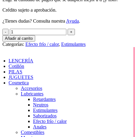
Crédito sujeto a aprobación.
¿Tienes dudas? Consulta nuestra
Ayuda
.
Kiss-
me
Añadir al carrito
Labial
Categorías:
Efecto frío / calor
,
Estimulantes
cantidad
LENCERÍA
Cotillón
PILAS
JUGUETES
Cosmetica
Accesorios
Lubricantes
Retardantes
Neutros
Estimulantes
Saborizados
Efecto frío / calor
Anales
Comestibles