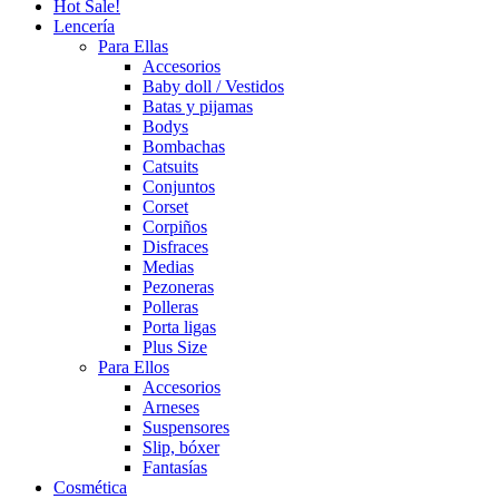
Hot Sale!
Lencería
Para Ellas
Accesorios
Baby doll / Vestidos
Batas y pijamas
Bodys
Bombachas
Catsuits
Conjuntos
Corset
Corpiños
Disfraces
Medias
Pezoneras
Polleras
Porta ligas
Plus Size
Para Ellos
Accesorios
Arneses
Suspensores
Slip, bóxer
Fantasías
Cosmética