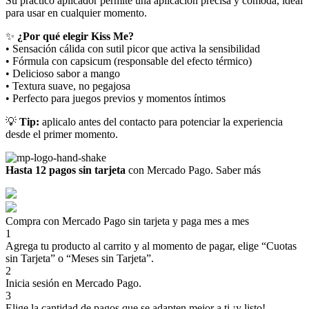
Su práctico aplicador permite una aplicación precisa y cómoda, ideal
para usar en cualquier momento.
✨
¿Por qué elegir Kiss Me?
• Sensación cálida con sutil picor que activa la sensibilidad
• Fórmula con capsicum (responsable del efecto térmico)
• Delicioso sabor a mango
• Textura suave, no pegajosa
• Perfecto para juegos previos y momentos íntimos
💡
Tip:
aplicalo antes del contacto para potenciar la experiencia
desde el primer momento.
Hasta 12 pagos sin tarjeta
con Mercado Pago.
Saber más
Compra con Mercado Pago sin tarjeta y paga mes a mes
1
Agrega tu producto al carrito y al momento de pagar, elige “Cuotas
sin Tarjeta” o “Meses sin Tarjeta”.
2
Inicia sesión en Mercado Pago.
3
Elige la cantidad de pagos que se adapten mejor a ti ¡y listo!